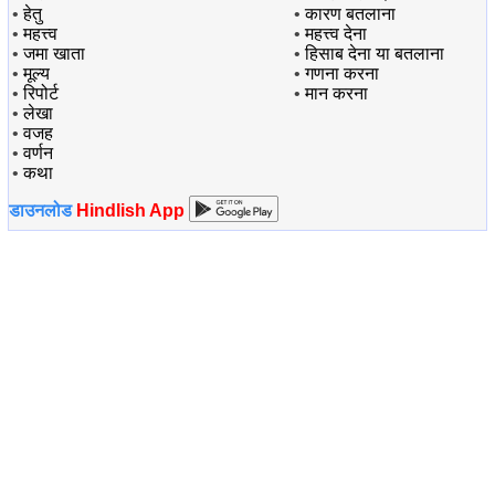
•
हेतु
•
कारण बतलाना
•
महत्त्व
•
महत्त्व देना
•
जमा खाता
•
हिसाब देना या बतलाना
•
मूल्य
•
गणना करना
•
रिपोर्ट
•
मान करना
•
लेखा
•
वजह
•
वर्णन
•
कथा
डाउनलोड
Hindlish App