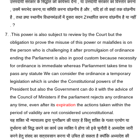
उत्तरदायी सरकार के सिद्धांत को कार्यरूप देना , या उत्तदायी सरकार का विस्तार करना
, उसमें रूपभेद करना,या समिति करना वांछनीय है और , यदि हां तो कहां तक वांछनीय
है , तथा क़्या स्थानीय विधानमंडलों में दूसरा सदन Zस्थापित करना वांछनीय है या नहीं
. ?
.This power is also subject to review by the Court but the
obligation to prove the misuse of this power or malafides is on
the person who is challenging it after promulgaion of ordinance
ending the Parliament is also in good custom because necessity
for ordinance is immediate whereas Parlianment takes time to
pass any statute We can consider the ordinance a temporary
legislation which is under the Constitutional powers of the
President but also the Government can do it with the advice of
the Council of Ministers if the parliament rejects any ordinance
any time, even after its
expiration
the actions taken within the
period of validity are not considered unconstitutional.
यह शक्ति भी न्यायालय द्वारा पुनरीक्षण की पात्र है किंतु शक्ति के गलत प्रयोग या
दुर्भावना को सिद्ध करने का कार्य उस व्यक्ति पे होगा जो इसे चुनौती दे अध्यादेश जारी
करने हेतु संसद का सत्रावसान करना भी उचित हो सकता है क्यॉकि अध्यादेश की