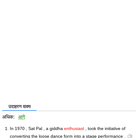
उदाहरण वाक्य
अधिक:
आगे
In 1970 , Sat Pal , a giddha
enthusiast
, took the initiative of
converting the loose dance form into a stage performance .