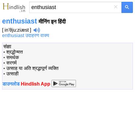
×
enthusiast
मीनिंग इन हिंदी
[ in'θju:ziæst ]
enthusiast उदाहरण वाक्य
संज्ञा
•
श्रद्धोन्मत्त
•
समर्थक
•
सरगर्म
•
उत्साह या अति श्रद्धापूर्ण व्यक्ति
•
उत्साही
डाउनलोड
Hindlish App