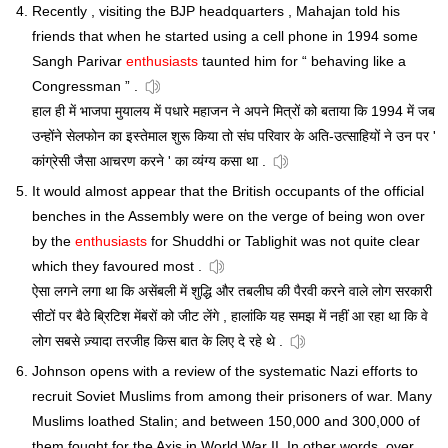
Recently , visiting the BJP headquarters , Mahajan told his
friends that when he started using a cell phone in 1994 some
Sangh Parivar
enthusiasts
taunted him for “ behaving like a
Congressman ” .
हाल ही में भाजपा मुयालय में पधारे महाजन ने अपने मित्रों को बताया कि 1994 में जब
उन्होंने सेलफोन का इस्तेमाल शुरू किया तो संघ परिवार के अति-उत्साहियों ने उन पर '
कांग्रेसी जैसा आचरण करने ' का व्यंग्य कसा था .
It would almost appear that the British occupants of the official
benches in the Assembly were on the verge of being won over
by the
enthusiasts
for Shuddhi or Tablighit was not quite clear
which they favoured most .
ऐसा लगने लगा था कि असेंबली में शुद्धि और तबलीघ की पैरवी करने वाले लोग सरकारी
सीटों पर बैठे ब्रिटिश मेंबरों को जीट लेंगे , हालांकि यह समझ में नहीं आ रहा था कि वे
लोग सबसे ज़्यादा तरजीह किस बात के लिए दे रहे थे .
Johnson opens with a review of the systematic Nazi efforts to
recruit Soviet Muslims from among their prisoners of war. Many
Muslims loathed Stalin; and between 150,000 and 300,000 of
them fought for the Axis in World War II. In other words, over